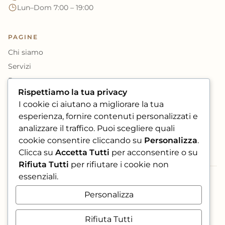
Lun–Dom 7:00 – 19:00
PAGINE
Chi siamo
Servizi
Prenota
Rispettiamo la tua privacy
Book Fotografi
I cookie ci aiutano a migliorare la tua
esperienza, fornire contenuti personalizzati e
SOCIAL
analizzare il traffico. Puoi scegliere quali
cookie consentire cliccando su
Personalizza
.
Clicca su
Accetta Tutti
per acconsentire o su
Rifiuta Tutti
per rifiutare i cookie non
essenziali.
PAGAMENTI ACCETTATI
Personalizza
VISA
maestro
AMEX
Rifiuta Tutti